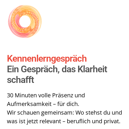
Kennenlerngespräch
Ein Gespräch, das Klarheit 
schafft
3
0 
Minuten 
volle 
Präsenz 
und 
Aufmerksamkeit 
– 
für 
dich. 
Wir 
schauen 
gemeinsam: 
Wo 
stehst 
du 
und 
was 
ist 
jetzt 
relevant 
– 
beruflich 
und 
privat.