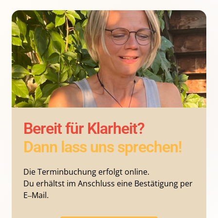
Bereit 
für 
Klarheit? 
Dann 
lass 
uns 
sprechen!
Die 
Terminbuchung 
erfolgt 
online.

Du 
erhältst 
im 
Anschluss 
eine 
Bestätigung 
per 
E‒
Mail.